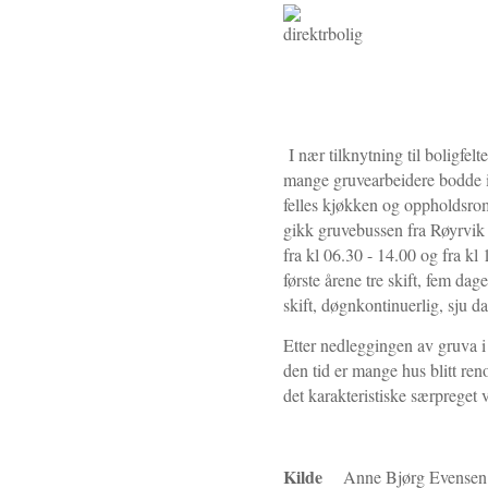
I nær tilknytning til boligfel
mange gruvearbeidere bodde i 
felles kjøkken og oppholdsro
gikk gruvebussen fra Røyrvik 
fra kl 06.30 - 14.00 og fra kl
første årene tre skift, fem dag
skift, døgnkontinuerlig, sju da
Etter nedleggingen av gruva i 
den tid er mange hus blitt reno
det karakteristiske særpreget 
Kilde
Anne Bjørg Evense