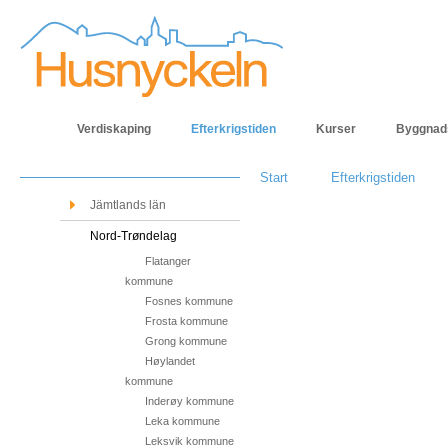
Verdiskaping
Efterkrigstiden
Kurser
Byggnad
Start
Efterkrigstiden
Jämtlands län
Nord-Trøndelag
Flatanger
kommune
Fosnes kommune
Frosta kommune
Grong kommune
Høylandet
kommune
Inderøy kommune
Leka kommune
Leksvik kommune