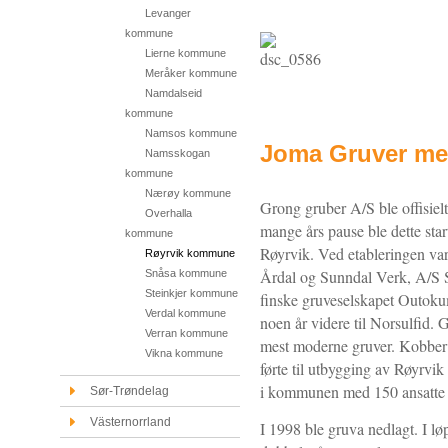
Levanger
kommune
Lierne kommune
Meråker kommune
Namdalseid
kommune
Namsos kommune
Joma Gruver med
Namsskogan
kommune
Nærøy kommune
Grong gruber A/S ble offisiel
Overhalla
mange års pause ble dette star
kommune
Røyrvik. Ved etableringen var 
Røyrvik kommune
Årdal og Sunndal Verk, A/S 
Snåsa kommune
Steinkjer kommune
finske gruveselskapet Outoku
Verdal kommune
noen år videre til Norsulfid.
Verran kommune
mest moderne gruver. Kobber 
Vikna kommune
førte til utbygging av Røyrvik
i kommunen med 150 ansatte 
Sør-Trøndelag
Västernorrland
I 1998 ble gruva nedlagt. I lø