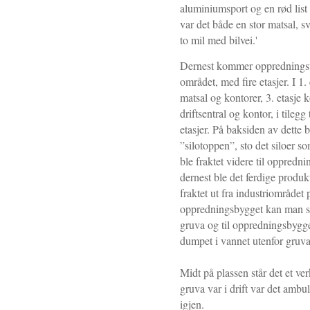
aluminiumsport og en rød list 
var det både en stor matsal, 
to mil med bilvei.'
Dernest kommer oppredningsve
området, med fire etasjer. I 1. 
matsal og kontorer, 3. etasje k
driftsentral og kontor, i tileg
etasjer. På baksiden av dette b
”silotoppen”, sto det siloer so
ble fraktet videre til oppredn
dernest ble det ferdige produkt
fraktet ut fra industriområdet
oppredningsbygget kan man se 
gruva og til oppredningsbygge
dumpet i vannet utenfor gruva
Midt på plassen står det et ve
gruva var i drift var det ambul
igjen.