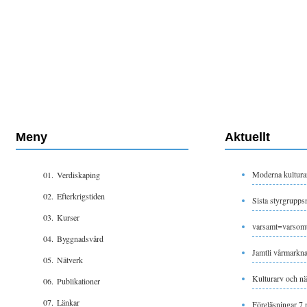
Meny
Aktuellt
Moderna kultura
01.
Verdiskaping
02.
Efterkrigstiden
Sista styrgrupps
03.
Kurser
varsamt=varsom
04.
Byggnadsvård
Jamtli vårmarkn
05.
Nätverk
Kulturarv och nä
06.
Publikationer
07.
Länkar
Föreläsningar 7 