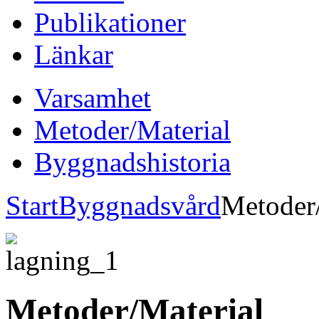
Publikationer
Länkar
Varsamhet
Metoder/Material
Byggnadshistoria
Start
Byggnadsvård
Metoder/
Metoder/Material